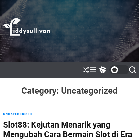
S
k
i
p
t
o
L
c
i
o
d
n
d
t
y
e
S
M
S
S
s
h
e
w
e
n
u
u
n
i
a
t
l
ff
u
t
r
Category:
Uncategorized
l
c
c
l
e
h
h
i
c
v
o
l
a
UNCATEGORIZED
o
n
Slot88: Kejutan Menarik yang
r
m
Mengubah Cara Bermain Slot di Era
o