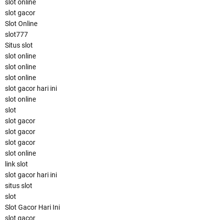
slot online
slot gacor
Slot Online
slot777
Situs slot
slot online
slot online
slot online
slot gacor hari ini
slot online
slot
slot gacor
slot gacor
slot gacor
slot online
link slot
slot gacor hari ini
situs slot
slot
Slot Gacor Hari Ini
slot gacor