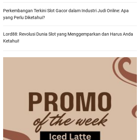
Perkembangan Terkini Slot Gacor dalam Industri Judi Online: Apa
yang Perlu Diketahui?
Lord88: Revolusi Dunia Slot yang Menggemparkan dan Harus Anda
Ketahui!