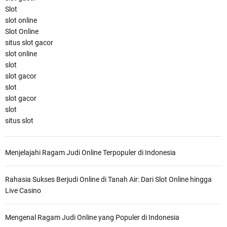
Slot
slot online
Slot Online
situs slot gacor
slot online
slot
slot gacor
slot
slot gacor
slot
situs slot
Menjelajahi Ragam Judi Online Terpopuler di Indonesia
Rahasia Sukses Berjudi Online di Tanah Air: Dari Slot Online hingga
Live Casino
Mengenal Ragam Judi Online yang Populer di Indonesia